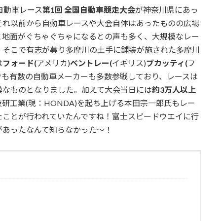
的自動車レース
第1回 全国自動車競走大会
が神奈川県にあっ
それ以前から自動車レースや大会自体はあったものの広場
と地面がぐちゃぐちゃになるとの声も多く、大規模なレー
。そこで有志が募り多摩川の土手に舗装が施された多摩川
は
フォード(
アメリカ)
ベントレー(
イギリス)
ブカッティ(
フ
でも有数の自動車メーカーも多数参戦しており、レースは
模なものとなりました。加えて大会当日には
約3万人以上
研工業(現：HONDA)を起ち上げる本田宗一郎氏もレー
たことが行われていたんですね！富士スピードウエイに行
があったなんて知らなかった～！