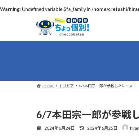
Warning
: Undefined variable $fa_family in
/home/crefushi/hir
コ
ナ
ン
ビ
テ
ゲ
ン
ー
ツ
シ
へ
ョ
ス
ン
キ
に
ッ
移
プ
動
HOME
トリビア
6/7本田宗一郎が参戦したレース！
6/7本田宗一郎が参戦
最
2024年6月24日
2024年6月25日
hira
終