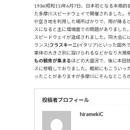
更
1936(昭和11)年6月7日、日本初となる本格
新
日
た多摩川スピードウェイで開催されました。
時
や空き地を利用した場所ばかりで、雨が降る
:
スになると主に環境面での問題がありました
スピードウェイが造成されました。同大会に
ランス)
フラスキーニ(
イタリア)といった国外
車体の大きさ別に設けられるなどかなり大規
もの観衆が集まる
ほどの大盛況で、後に本田技
スに参戦しておりました。戦前にもこういっ
ったことがありますが多摩川にそんなところ
投稿者プロフィール
hiramekiC