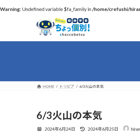
Warning
: Undefined variable $fa_family in
/home/crefushi/hir
コ
ナ
ン
ビ
テ
ゲ
ン
ー
ツ
シ
へ
ョ
ス
ン
キ
に
ッ
移
プ
動
HOME
トリビア
6/3火山の本気
6/3火山の本気
最
2024年6月24日
2024年6月25日
hira
終