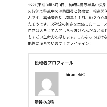
更
1991(平成3)年6月3日、長崎県島原半島中央
新
日
火砕流で警戒中の消防団員と警察官、報道関
時
んです。 雲仙普賢岳は前年１１月、約２００
:
たそうです。火砕流の怖さを実感したニュー
自然は大きくて人間はちっぽけなんだなと感
もすごい生命力と感じます。こんなちっぽけ
能性に満ちています！ファイテイン！
投稿者プロフィール
hiramekiC
最新の投稿