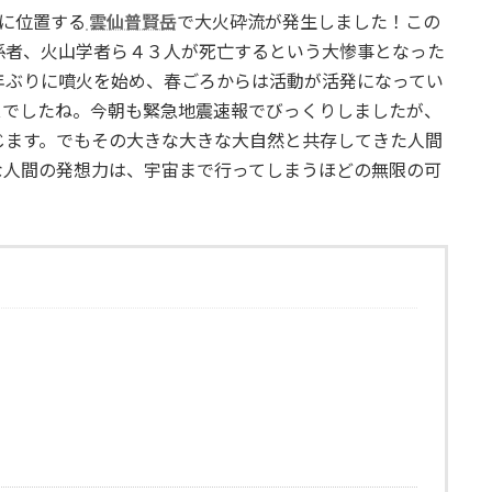
部に位置する
雲仙普賢岳
で大火砕流が発生しました！この
係者、火山学者ら４３人が死亡するという大惨事となった
年ぶりに噴火を始め、春ごろからは活動が活発になってい
スでしたね。今朝も緊急地震速報でびっくりしましたが、
じます。でもその大きな大きな大自然と共存してきた人間
な人間の発想力は、宇宙まで行ってしまうほどの無限の可